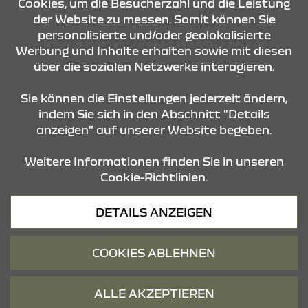
Cookies, um die Besucherzahl und die Leistung
der Website zu messen. Somit können Sie
personalisierte und/oder geolokalisierte
KONTAKT & ANFAHRT
Werbung und Inhalte erhalten sowie mit diesen
über die sozialen Netzwerke interagieren.
STANDORTE
Sie können die Einstellungen jederzeit ändern,
indem Sie sich in den Abschnitt "Details
anzeigen" auf unserer Website begeben.
Weitere Informationen finden Sie in unseren
Cookie-Richtlinien.
Datenschutz
DETAILS ANZEIGEN
Cookies
Barrierefreiheit
COOKIES ABLEHNEN
Impressum
© 2026 Dacia
ALLE AKZEPTIEREN