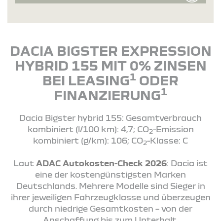
DACIA BIGSTER EXPRESSION
HYBRID 155 MIT 0% ZINSEN
1
BEI LEASING
ODER
1
FINANZIERUNG
Dacia Bigster hybrid 155: Gesamtverbrauch
kombiniert (l/100 km): 4,7; CO
-Emission
2
kombiniert (g/km): 106; CO
-Klasse: C
2
Laut
ADAC Autokosten-Check 2026
: Dacia ist
eine der kostengünstigsten Marken
Deutschlands. Mehrere Modelle sind Sieger in
ihrer jeweiligen Fahrzeugklasse und überzeugen
durch niedrige Gesamtkosten – von der
Anschaffung bis zum Unterhalt.