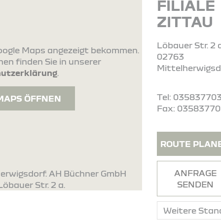
FILIALE
ZITTAU
Löbauer Str. 2 
 Google Maps angezeigt bekommen.
02763
en finden Sie in unserer
Mittelherwigsd
utzerklärung
.
Tel: 03583770
MAPS ÖFFNEN
Fax: 0358377
ROUTE PLAN
ANFRAGE
lherwigsdorf. AH Büchner GmbH
SENDEN
Löbauer Str. 2 a.