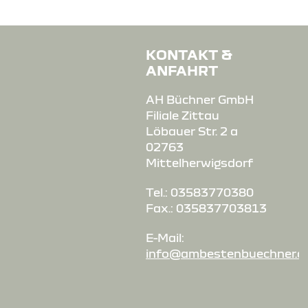
KONTAKT &
ANFAHRT
AH Büchner GmbH
Filiale Zittau
Löbauer Str. 2 a
02763
Mittelherwigsdorf
Tel.: 03583770380
Fax.: 035837703813
E-Mail:
info@ambestenbuechner.d