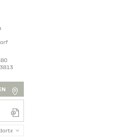
a
orf
380
03813
EN