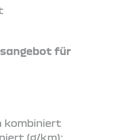
t
gsangebot für
h kombiniert
iert (g/km):