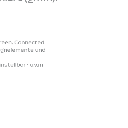
creen, Connected
signelemente und
stellbar • u.v.m