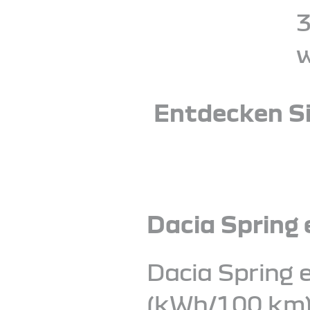
3
w
Entdecken Si
Dacia Spring 
Dacia Spring 
(kWh/100 km):