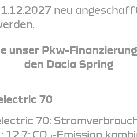
1.12.2027 neu angeschaff
erden.
e unser Pkw-Finanzierun
den Dacia Spring
electric 70
electric 70: Stromverbrauc
 12,7; CO
-Emission kombin
2