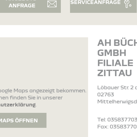
SERVICEANFRAGE
ANFRAGE
AH BÜC
GMBH
FILIALE
ZITTAU
Löbauer Str. 2 
 Google Maps angezeigt bekommen.
02763
en finden Sie in unserer
Mittelherwigsd
utzerklärung
.
Tel: 03583770
MAPS ÖFFNEN
Fax: 0358377