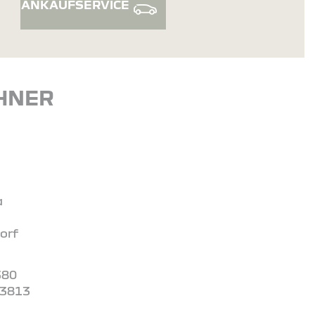
ANKAUFSERVICE
HNER
a
orf
380
03813