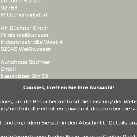
Löbauer Str. 2 a
02763
Mittelherwigsdorf
e
AH Büchner GmbH
Filiale Weißwasser
Industriestraße West 4
02943 Weißwasser
Autohaus Büchner
GmbH
Neusalzaer Str. 39
02625 Bautzen
Cookies, treffen Sie Ihre Auswahl!
Autohaus Büchner
ies, um die Besucherzahl und die Leistung der Webs
GmbH
ng und Inhalte erhalten sowie mit diesen über die s
Bischofswerdaer Str. 72
01844 Neustadt
it ändern, indem Sie sich in den Abschnitt "Details a
re Informationen finden Sie in unseren
Cookie-Richtl