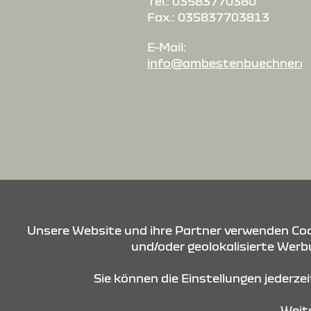
Tel.: 03583770380
Fax.: 035837703813
E-Mail:
info@ambestenbuechner.d
Unsere Website und ihre Partner verwenden Cook
und/oder geolokalisierte Werbu
Sie können die Einstellungen jederze
Weite