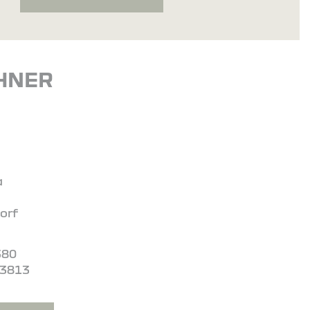
HNER
a
orf
380
03813