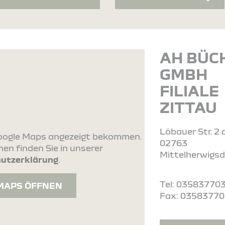
AH BÜC
GMBH
FILIALE
ZITTAU
Löbauer Str. 2 
 Google Maps angezeigt bekommen.
02763
en finden Sie in unserer
Mittelherwigsd
utzerklärung
.
Tel: 03583770
MAPS ÖFFNEN
Fax: 0358377